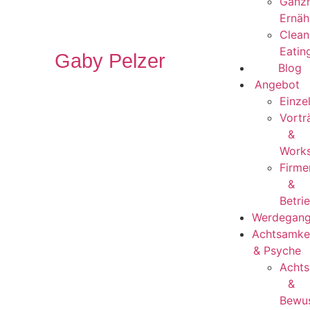
Ganzh
Ernäh
Clean
Eatin
Gaby Pelzer
Blog
Angebot
Einze
Vortr
&
Work
Firme
&
Betri
Werdegan
Achtsamke
& Psyche
Achts
&
Bewus