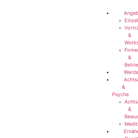
Ange
Einze
Vortr
&
Work
Firme
&
Betri
Werd
Achts
&
Psyche
Achts
&
Bewus
Medit
Ernäh